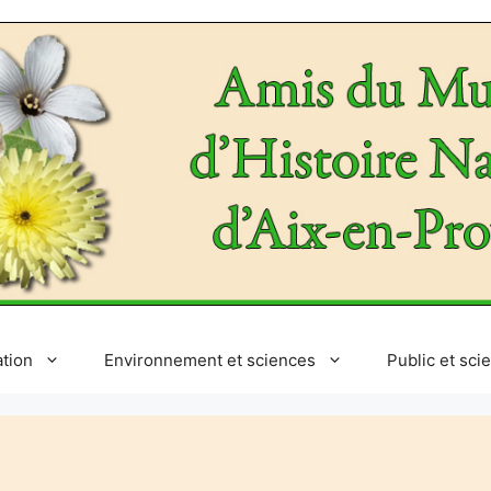
ation
Environnement et sciences
Public et sci