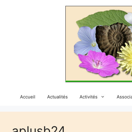
Aller
au
contenu
Accueil
Actualités
Activités
Associ
aplusb24