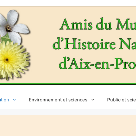
ation
Environnement et sciences
Public et sci