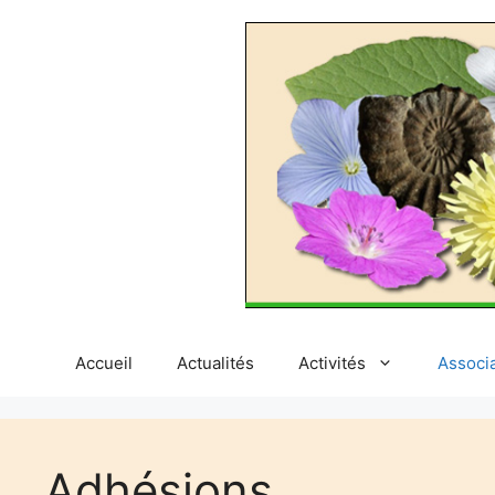
Aller
au
contenu
Accueil
Actualités
Activités
Associ
Adhésions