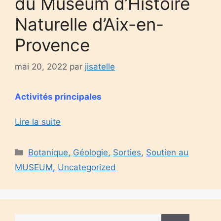
du Muséum d’Histoire
Naturelle d’Aix-en-
Provence
mai 20, 2022
par
jisatelle
Activités principales
Lire la suite
Catégories
Botanique
,
Géologie
,
Sorties
,
Soutien au
MUSEUM
,
Uncategorized
Rechercher :