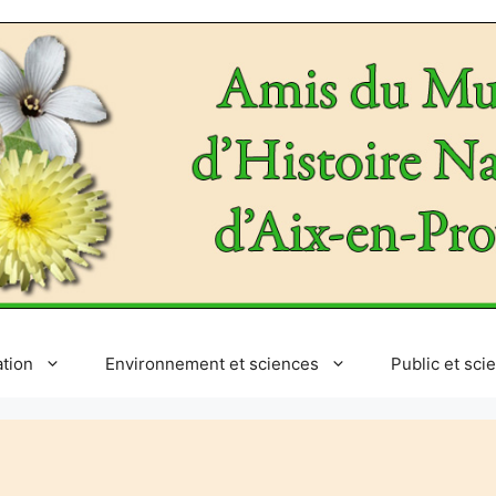
ation
Environnement et sciences
Public et sci