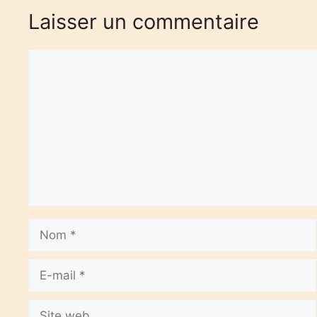
Laisser un commentaire
Commentaire
Nom
E-
mail
Site