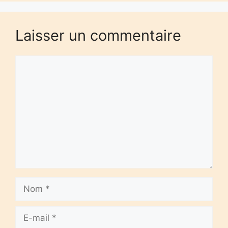
Laisser un commentaire
Commentaire
Nom
E-
mail