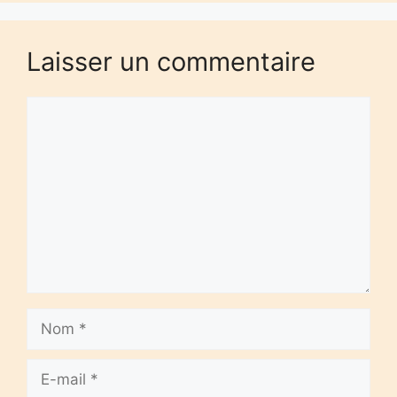
Laisser un commentaire
Commentaire
Nom
E-
mail