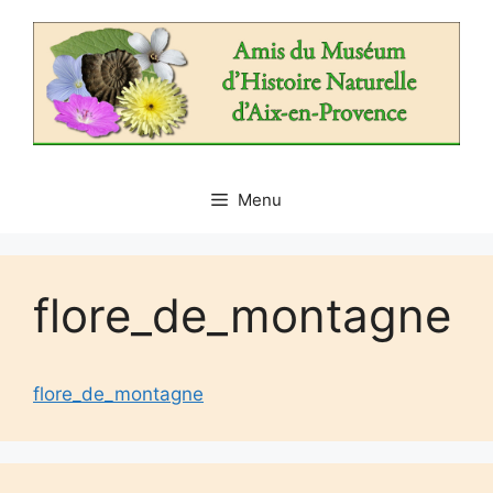
Aller
au
contenu
Menu
flore_de_montagne
flore_de_montagne