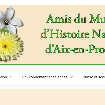
ation
Environnement et sciences
Public et sci