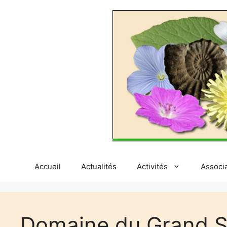
Aller
au
contenu
Accueil
Actualités
Activités
Associ
Domaine du Grand S