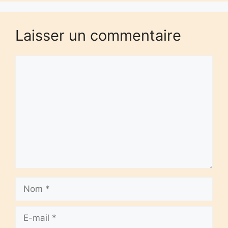
Laisser un commentaire
Commentaire
Nom
E-
mail