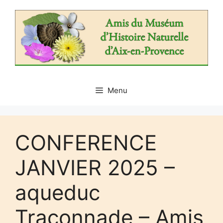
Aller
au
contenu
Menu
CONFERENCE
JANVIER 2025 –
aqueduc
Traconnade – Amis