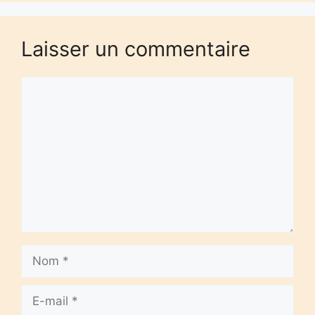
Laisser un commentaire
Commentaire
Nom
E-
mail