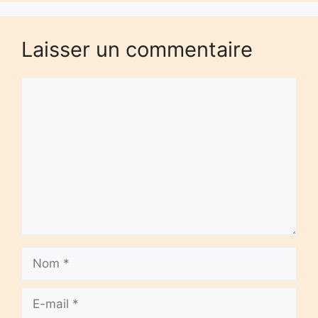
Laisser un commentaire
Commentaire
Nom
E-
mail