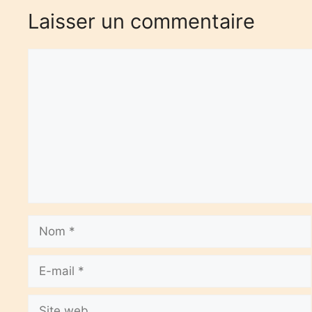
Laisser un commentaire
Commentaire
Nom
E-
mail
Site