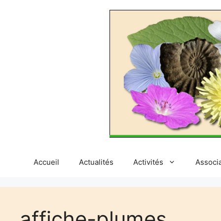
Aller
au
contenu
Accueil
Actualités
Activités
Associ
affiche-plumes