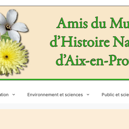
ation
Environnement et sciences
Public et sci