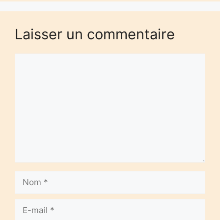
Laisser un commentaire
Commentaire
Nom
E-
mail