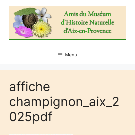
Aller
au
contenu
Menu
affiche
champignon_aix_2
025pdf