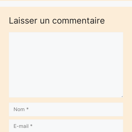
Laisser un commentaire
Commentaire
Nom
E-
mail