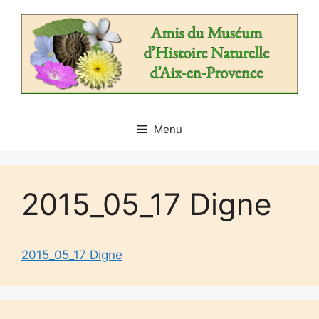
Aller
au
contenu
Menu
2015_05_17 Digne
2015_05_17 Digne