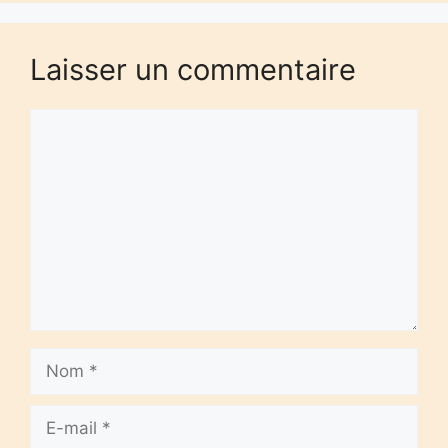
Laisser un commentaire
Commentaire
Nom
E-
mail