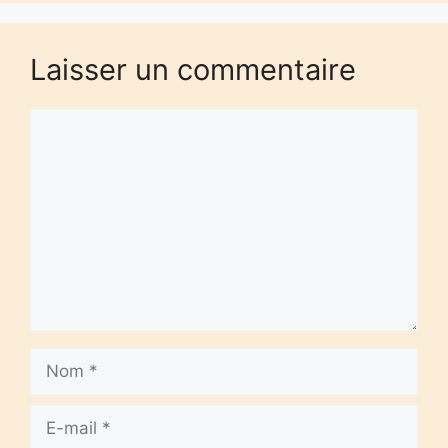
Laisser un commentaire
Commentaire
Nom
E-
mail