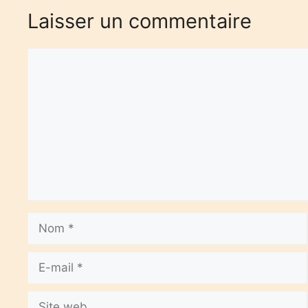
Laisser un commentaire
Commentaire
Nom
E-
mail
Site