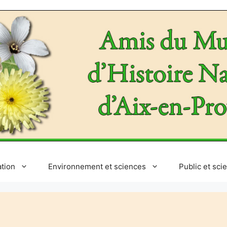
ation
Environnement et sciences
Public et sci