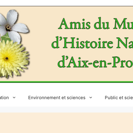
ation
Environnement et sciences
Public et sci