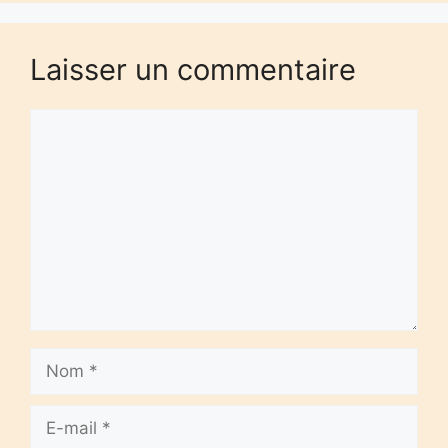
Laisser un commentaire
Commentaire
Nom
E-
mail