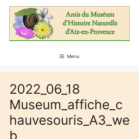
Aller
au
contenu
Menu
2022_06_18
Museum_affiche_c
hauvesouris_A3_we
b