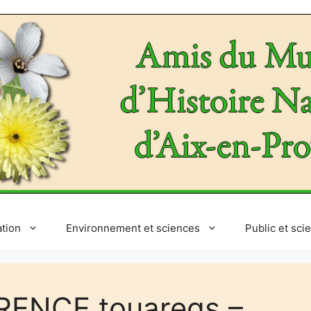
ation
Environnement et sciences
Public et sci
ENCE touaregs –