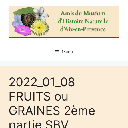
Aller
au
contenu
Menu
2022_01_08
FRUITS ou
GRAINES 2ème
partie SBV