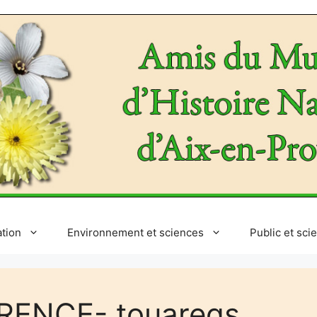
ation
Environnement et sciences
Public et sci
RENCE- touaregs