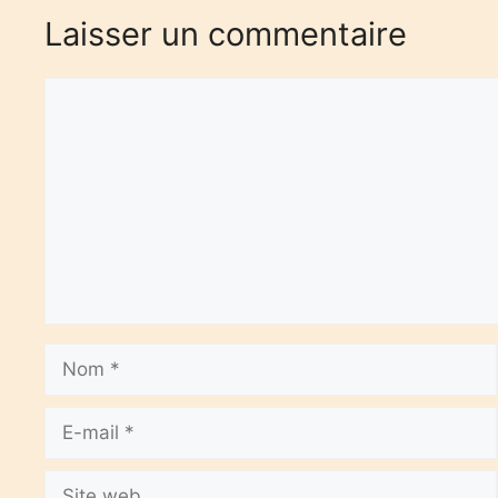
Laisser un commentaire
Commentaire
Nom
E-
mail
Site