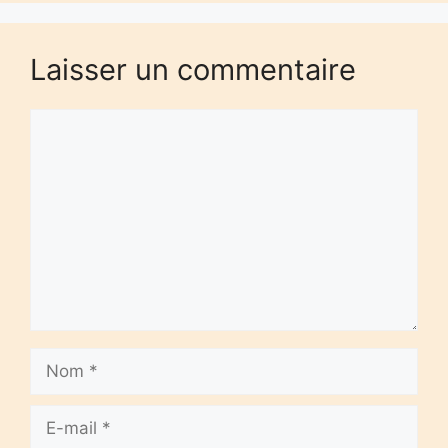
Laisser un commentaire
Commentaire
Nom
E-
mail