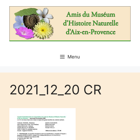
Aller
au
contenu
Menu
2021_12_20 CR