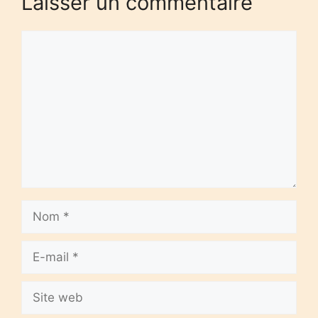
Laisser un commentaire
Commentaire
Nom
E-
mail
Site
web