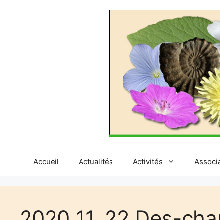
Aller
au
contenu
Accueil
Actualités
Activités
Associ
2020_11_22 Des-cha