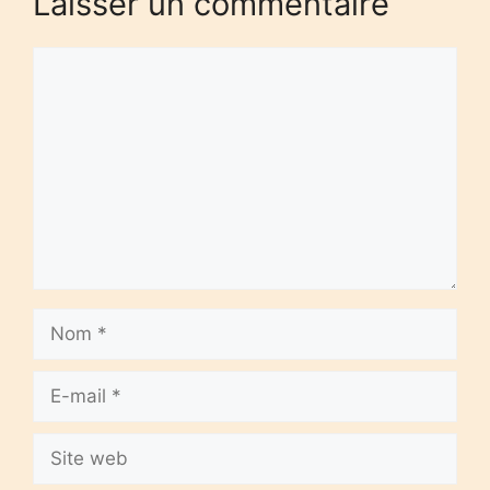
Laisser un commentaire
Commentaire
Nom
E-
mail
Site
web