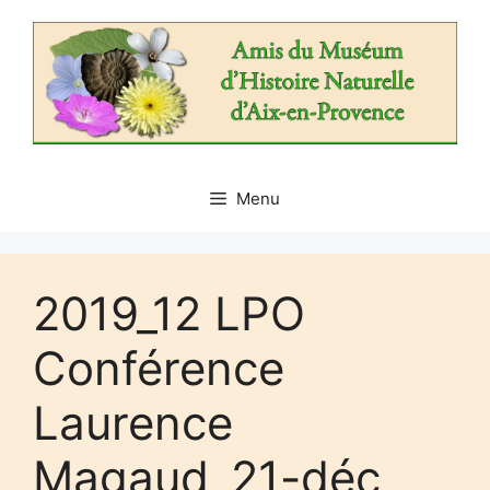
Aller
au
contenu
Menu
2019_12 LPO
Conférence
Laurence
Magaud_21-déc