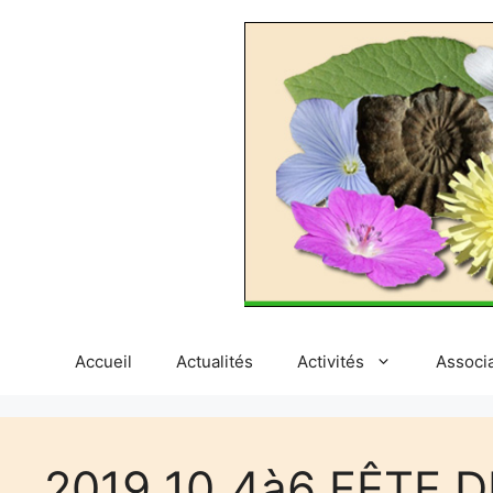
Aller
au
contenu
Accueil
Actualités
Activités
Associ
2019_10_4à6 FÊTE D