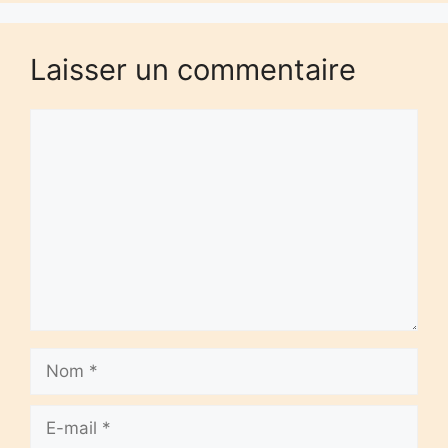
Laisser un commentaire
Commentaire
Nom
E-
mail