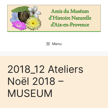
Aller
au
contenu
Menu
2018_12 Ateliers
Noël 2018 –
MUSEUM