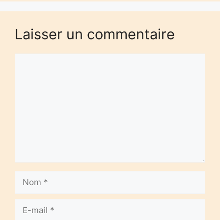
Laisser un commentaire
Commentaire
Nom
E-
mail