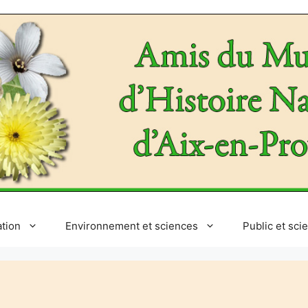
ation
Environnement et sciences
Public et sci