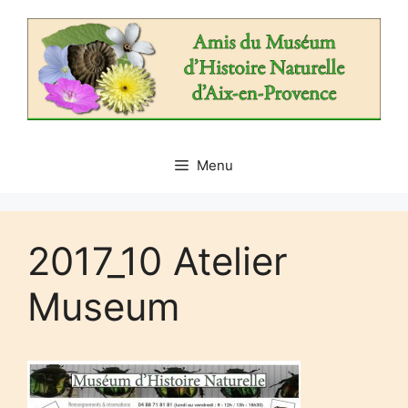
Aller
au
contenu
Menu
2017_10 Atelier
Museum