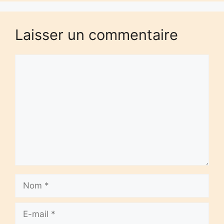
Laisser un commentaire
Commentaire
Nom
E-
mail