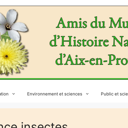
ation
Environnement et sciences
Public et sci
nce insectes