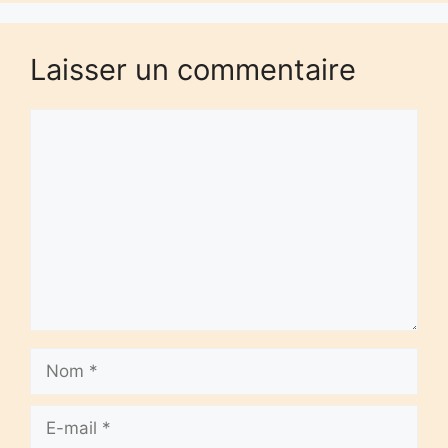
Laisser un commentaire
Commentaire
Nom
E-
mail