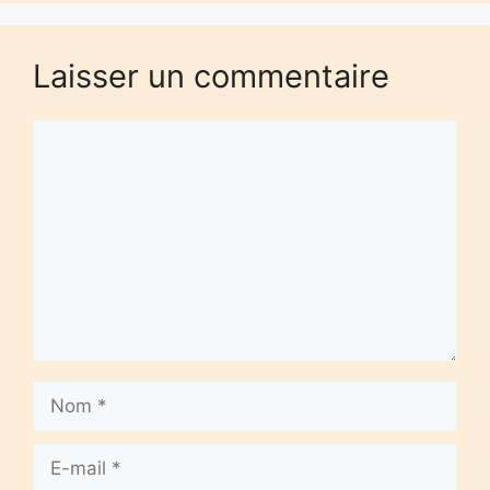
Laisser un commentaire
Commentaire
Nom
E-
mail