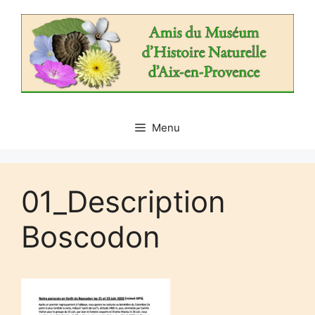
Aller
au
contenu
Menu
01_Description
Boscodon